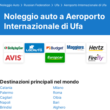
Noleggio Auto
Russian Federation
Ufa
Aeroporto Internazionale di Ufa
Noleggio auto a Aeroporto
Internazionale di Ufa
Destinazioni principali nel mondo
Catania
Milano
Palermo
Roma
Cagliari
Olbia
Napoli
Bari
Brindisi
Alghero