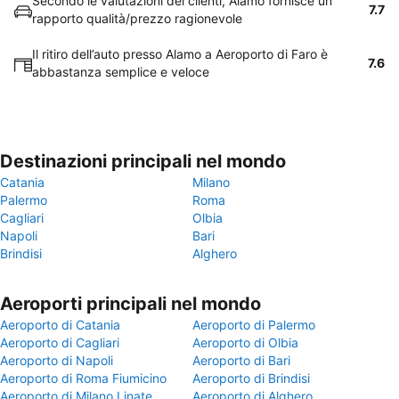
Secondo le valutazioni dei clienti, Alamo fornisce un
7.7
rapporto qualità/prezzo ragionevole
Il ritiro dell’auto presso Alamo a Aeroporto di Faro è
7.6
abbastanza semplice e veloce
Destinazioni principali nel mondo
Catania
Milano
Palermo
Roma
Cagliari
Olbia
Napoli
Bari
Brindisi
Alghero
Aeroporti principali nel mondo
Aeroporto di Catania
Aeroporto di Palermo
Aeroporto di Cagliari
Aeroporto di Olbia
Aeroporto di Napoli
Aeroporto di Bari
Aeroporto di Roma Fiumicino
Aeroporto di Brindisi
Aeroporto di Milano Linate
Aeroporto di Alghero