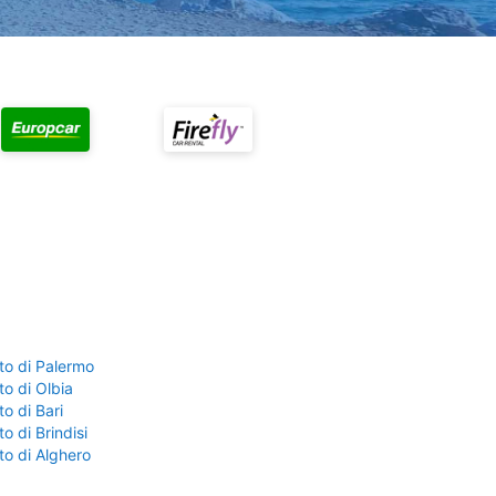
to di Palermo
o di Olbia
o di Bari
o di Brindisi
to di Alghero