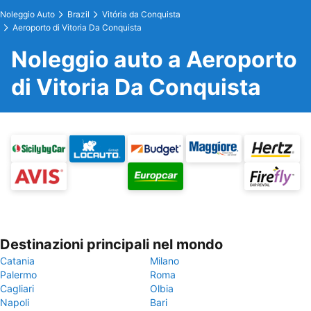
Noleggio Auto
Brazil
Vitória da Conquista
Aeroporto di Vitoria Da Conquista
Noleggio auto a Aeroporto
di Vitoria Da Conquista
Destinazioni principali nel mondo
Catania
Milano
Palermo
Roma
Cagliari
Olbia
Napoli
Bari