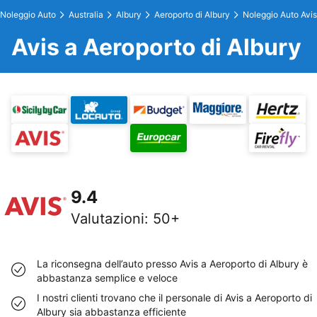
Noleggio Auto
Australia
Albury
Aeroporto di Albury
Noleggio Auto Avis
Avis a Aeroporto di Albury
9.4
Valutazioni
:
50+
La riconsegna dell’auto presso Avis a Aeroporto di Albury è
abbastanza semplice e veloce
I nostri clienti trovano che il personale di Avis a Aeroporto di
Albury sia abbastanza efficiente