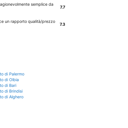
è ragionevolmente semplice da
7.7
isce un rapporto qualità/prezzo
7.3
to di Palermo
o di Olbia
o di Bari
o di Brindisi
to di Alghero