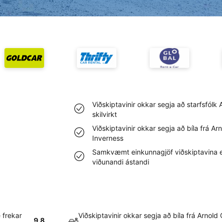
Viðskiptavinir okkar segja að starfsfólk 
skilvirkt
Viðskiptavinir okkar segja að bíla frá Ar
Inverness
Samkvæmt einkunnagjöf viðskiptavina eru
viðunandi ástandi
 frekar
Viðskiptavinir okkar segja að bíla frá Arnold 
9.8