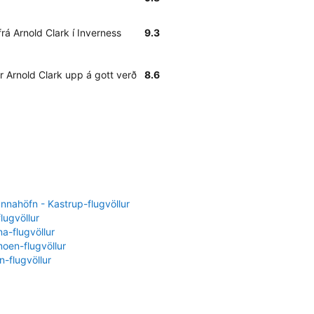
 frá Arnold Clark í Inverness
9.3
 Arnold Clark upp á gott verð
8.6
nahöfn - Kastrup-flugvöllur
flugvöllur
a-flugvöllur
oen-flugvöllur
-flugvöllur