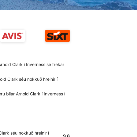
Arnold Clark í Inverness sé frekar
nold Clark séu nokkuð hreinir í
 bílar Arnold Clark í Inverness í
Clark séu nokkuð hreinir í
9.8