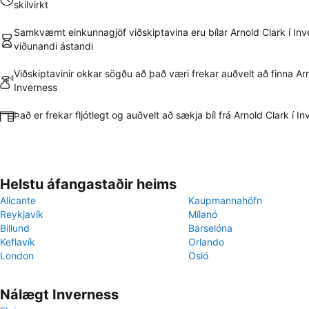
skilvirkt
Samkvæmt einkunnagjöf viðskiptavina eru bílar Arnold Clark í Inv
viðunandi ástandi
Viðskiptavinir okkar sögðu að það væri frekar auðvelt að finna Arn
Inverness
Það er frekar fljótlegt og auðvelt að sækja bíl frá Arnold Clark í I
Helstu áfangastaðir heims
Alicante
Kaupmannahöfn
Reykjavík
Mílanó
Billund
Barselóna
Keflavík
Orlando
London
Osló
Nálægt Inverness