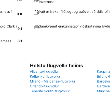
Inverness
erness í
Það er frekar fljótlegt og auðvelt að skila bíl
9.8
old Clark í
Samkvæmt einkunnagjöf viðskiptavina býður
9.1
nverness
8.1
Helstu flugvellir heims
Alicante-flugvöllur
Kaupman
Keflavíkurflugvöllur
Billund-
Mílanó - Malpensa-flugvöllur
Barcelon
Orlando-flugvöllur
Garderm
Tenerife South-flugvöllur
München