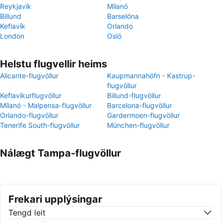
Reykjavík
Mílanó
Billund
Barselóna
Keflavík
Orlando
London
Osló
Helstu flugvellir heims
Alicante-flugvöllur
Kaupmannahöfn - Kastrup-
flugvöllur
Keflavíkurflugvöllur
Billund-flugvöllur
Mílanó - Malpensa-flugvöllur
Barcelona-flugvöllur
Orlando-flugvöllur
Gardermoen-flugvöllur
Tenerife South-flugvöllur
München-flugvöllur
Nálægt Tampa-flugvöllur
Frekari upplýsingar
Tengd leit