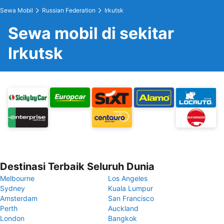
Sewa Mobil
Russian Federation
Irkutsk
Sewa mobil di sekitar
Irkutsk
Destinasi Terbaik Seluruh Dunia
Melbourne
Los Angeles
Sydney
Kuala Lumpur
Amsterdam
San Francisco
Perth
Auckland
London
Bangkok