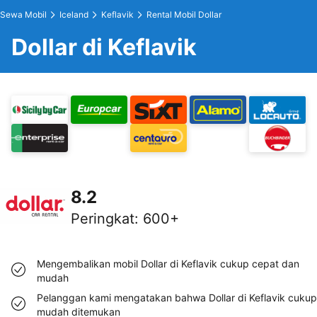
Sewa Mobil
Iceland
Keflavik
Rental Mobil Dollar
Dollar di Keflavik
8.2
Peringkat
:
600+
Mengembalikan mobil Dollar di Keflavik cukup cepat dan
mudah
Pelanggan kami mengatakan bahwa Dollar di Keflavik cukup
mudah ditemukan