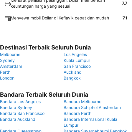
Menurut penilaian pelanggan, Dollar memberikan
7.7
keuntungan harga yang sesuai
Menyewa mobil Dollar di Keflavik cepat dan mudah
7.1
Destinasi Terbaik Seluruh Dunia
Melbourne
Los Angeles
Sydney
Kuala Lumpur
Amsterdam
San Francisco
Perth
Auckland
London
Bangkok
Bandara Terbaik Seluruh Dunia
Bandara Los Angeles
Bandara Melbourne
Bandara Sydney
Bandara Schiphol Amsterdam
Bandara San Francisco
Bandara Perth
Bandara Auckland
Bandara Internasional Kuala
Lumpur
Bandara Queenstown
Bandara Suvarnabhumi Bangkok