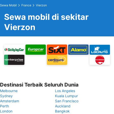
Sewa Mobil
France
Vierzon
Sewa mobil di sekitar
Vierzon
Destinasi Terbaik Seluruh Dunia
Melbourne
Los Angeles
Sydney
Kuala Lumpur
Amsterdam
San Francisco
Perth
Auckland
London
Bangkok