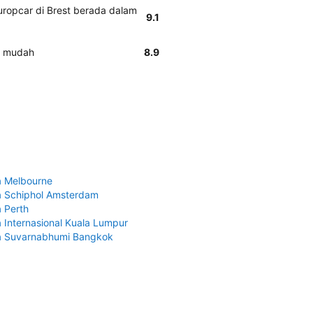
uropcar di Brest berada dalam
9.1
n mudah
8.9
 Melbourne
 Schiphol Amsterdam
 Perth
 Internasional Kuala Lumpur
a Suvarnabhumi Bangkok