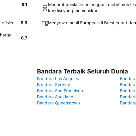
9.1
Menurut penilaian pelanggan, mobil-mobil E
kondisi yang memuaskan
efisien
8.9
Menyewa mobil Europcar di Brest cepat da
 harga
8.7
Bandara Terbaik Seluruh Dunia
Bandara Los Angeles
Bandara
Bandara Sydney
Bandara
Bandara San Francisco
Bandara
Bandara Auckland
Bandara
Bandara Queenstown
Bandar