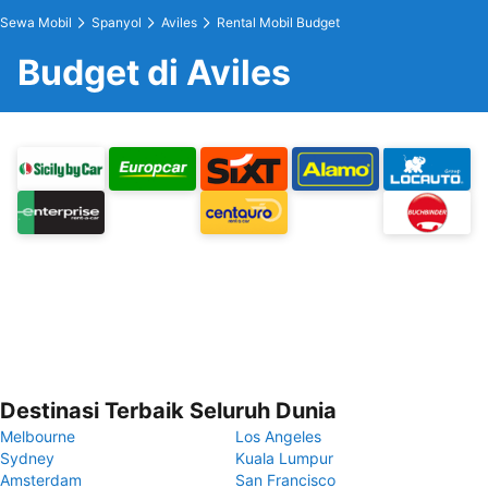
Sewa Mobil
Spanyol
Aviles
Rental Mobil Budget
Budget di Aviles
Destinasi Terbaik Seluruh Dunia
Melbourne
Los Angeles
Sydney
Kuala Lumpur
Amsterdam
San Francisco