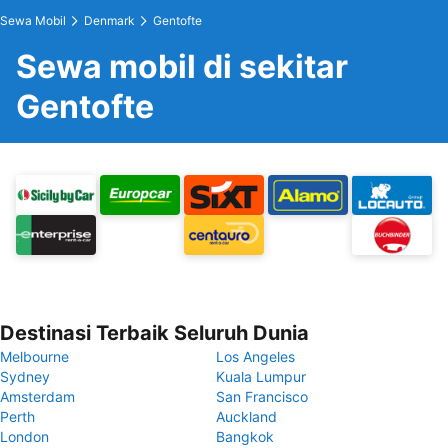
Sewa Mobil
Denmark
Gentofte
Sewa mobil di sekitar
Gentofte
Destinasi Terbaik Seluruh Dunia
Melbourne
Los Angeles
Sydney
Kuala Lumpur
Amsterdam
San Francisco
Perth
Auckland
London
Bangkok