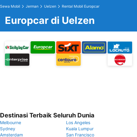
Sewa Mobil
Jerman
Uelzen
Rental Mobil Europcar
Europcar di Uelzen
Destinasi Terbaik Seluruh Dunia
Melbourne
Los Angeles
Sydney
Kuala Lumpur
Amsterdam
San Francisco