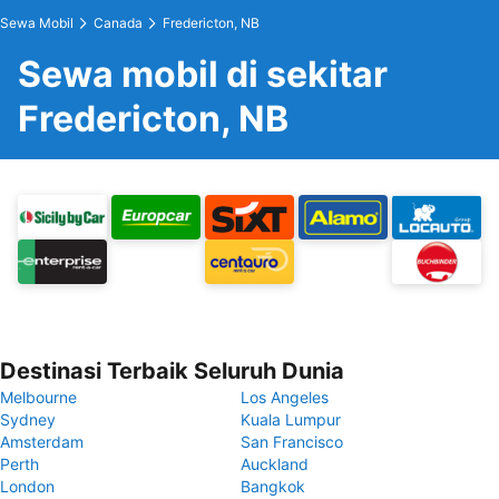
Sewa Mobil
Canada
Fredericton, NB
Sewa mobil di sekitar
Fredericton, NB
Destinasi Terbaik Seluruh Dunia
Melbourne
Los Angeles
Sydney
Kuala Lumpur
Amsterdam
San Francisco
Perth
Auckland
London
Bangkok