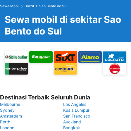
Sewa Mobil
Brazil
Sao Bento do Sul
Sewa mobil di sekitar Sao
Bento do Sul
Destinasi Terbaik Seluruh Dunia
Melbourne
Los Angeles
Sydney
Kuala Lumpur
Amsterdam
San Francisco
Perth
Auckland
London
Bangkok