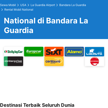
Sewa Mobil
USA
La Guardia Airport
Bandara La Guardia
Rental Mobil National
National di Bandara La
Guardia
Destinasi Terbaik Seluruh Dunia