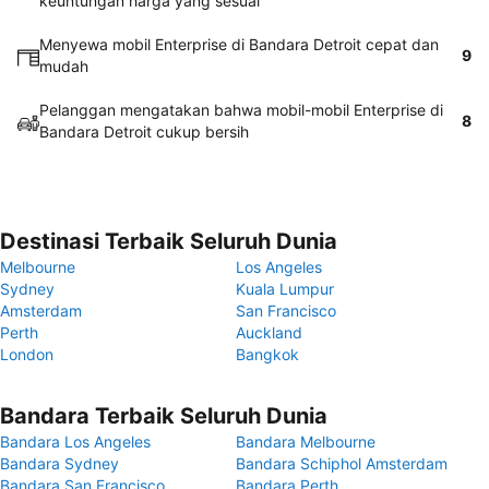
keuntungan harga yang sesuai
Menyewa mobil Enterprise di Bandara Detroit cepat dan
9
mudah
Pelanggan mengatakan bahwa mobil-mobil Enterprise di
8
Bandara Detroit cukup bersih
Destinasi Terbaik Seluruh Dunia
Melbourne
Los Angeles
Sydney
Kuala Lumpur
Amsterdam
San Francisco
Perth
Auckland
London
Bangkok
Bandara Terbaik Seluruh Dunia
Bandara Los Angeles
Bandara Melbourne
Bandara Sydney
Bandara Schiphol Amsterdam
Bandara San Francisco
Bandara Perth