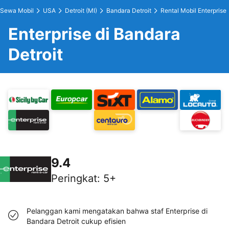
Sewa Mobil
USA
Detroit (MI)
Bandara Detroit
Rental Mobil Enterprise
Enterprise di Bandara
Detroit
9.4
Peringkat
:
5+
Pelanggan kami mengatakan bahwa staf Enterprise di
Bandara Detroit cukup efisien