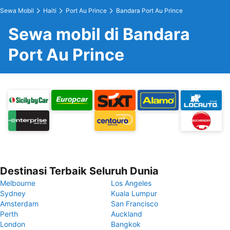
Sewa Mobil
Haiti
Port Au Prince
Bandara Port Au Prince
Sewa mobil di Bandara
Port Au Prince
Destinasi Terbaik Seluruh Dunia
Melbourne
Los Angeles
Sydney
Kuala Lumpur
Amsterdam
San Francisco
Perth
Auckland
London
Bangkok