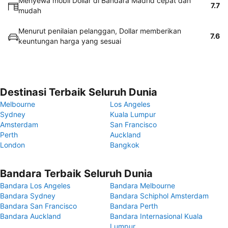
Menyewa mobil Dollar di Bandara Madrid cepat dan
7.7
mudah
Menurut penilaian pelanggan, Dollar memberikan
7.6
keuntungan harga yang sesuai
Destinasi Terbaik Seluruh Dunia
Melbourne
Los Angeles
Sydney
Kuala Lumpur
Amsterdam
San Francisco
Perth
Auckland
London
Bangkok
Bandara Terbaik Seluruh Dunia
Bandara Los Angeles
Bandara Melbourne
Bandara Sydney
Bandara Schiphol Amsterdam
Bandara San Francisco
Bandara Perth
Bandara Auckland
Bandara Internasional Kuala
Lumpur