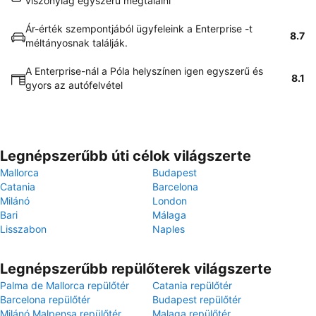
viszonylag egyszerű megtalálni
Ár-érték szempontjából ügyfeleink a Enterprise -t
8.7
méltányosnak találják.
A Enterprise-nál a Póla helyszínen igen egyszerű és
8.1
gyors az autófelvétel
Legnépszerűbb úti célok világszerte
Mallorca
Budapest
Catania
Barcelona
Milánó
London
Bari
Málaga
Lisszabon
Naples
Legnépszerűbb repülőterek világszerte
Palma de Mallorca repülőtér
Catania repülőtér
Barcelona repülőtér
Budapest repülőtér
Milánó Malpensa repülőtér
Malaga repülőtér