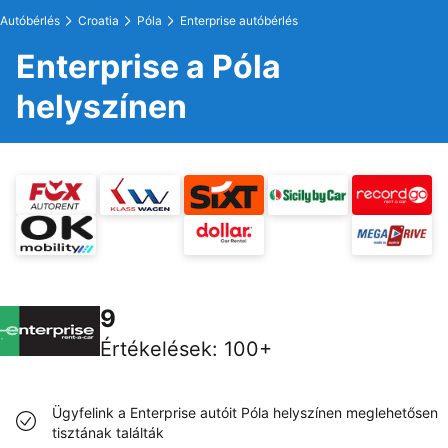
Autóbérlés
Croatia
Póla
Enterprise autóbérlés
Enterprise a Póla
helyszínen
9
Értékelések
:
100+
Ügyfelink a Enterprise autóit Póla helyszínen meglehetősen
tisztának találták