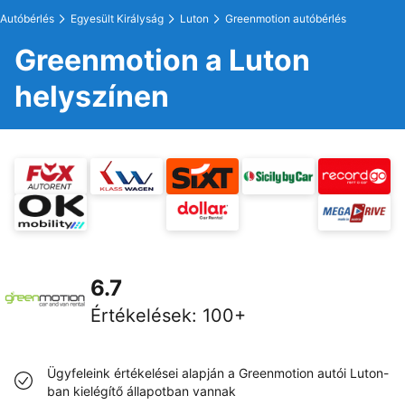
Autóbérlés
Egyesült Királyság
Luton
Greenmotion autóbérlés
Greenmotion a Luton
helyszínen
6.7
Értékelések
:
100+
Ügyfeleink értékelései alapján a Greenmotion autói Luton-
ban kielégítő állapotban vannak