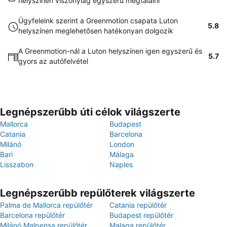
helyszínen viszonylag egyszerű megtalálni
Ügyfeleink szerint a Greenmotion csapata Luton
5.8
helyszínen meglehetősen hatékonyan dolgozik
A Greenmotion-nál a Luton helyszínen igen egyszerű és
5.7
gyors az autófelvétel
Legnépszerűbb úti célok világszerte
Mallorca
Budapest
Catania
Barcelona
Milánó
London
Bari
Málaga
Lisszabon
Naples
Legnépszerűbb repülőterek világszerte
Palma de Mallorca repülőtér
Catania repülőtér
Barcelona repülőtér
Budapest repülőtér
Milánó Malpensa repülőtér
Malaga repülőtér