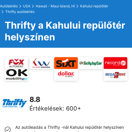
Autóbérlés
USA
Hawaii - Maui Island, HI
Kahului repülőtér
Thrifty autóbérlés
Thrifty a Kahului repülőtér
helyszínen
8.8
Értékelések
:
600+
Az autóleadás a Thrifty -nál Kahului repülőtér helyszínen