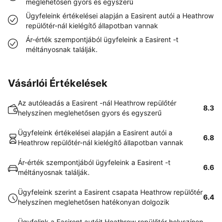
meglehetősen gyors és egyszerű
Ügyfeleink értékelései alapján a Easirent autói a Heathrow
repülőtér-nál kielégítő állapotban vannak
Ár-érték szempontjából ügyfeleink a Easirent -t
méltányosnak találják.
Vásárlói Értékelések
Az autóleadás a Easirent -nál Heathrow repülőtér
8.3
helyszínen meglehetősen gyors és egyszerű
Ügyfeleink értékelései alapján a Easirent autói a
6.8
Heathrow repülőtér-nál kielégítő állapotban vannak
Ár-érték szempontjából ügyfeleink a Easirent -t
6.6
méltányosnak találják.
Ügyfeleink szerint a Easirent csapata Heathrow repülőtér
6.4
helyszínen meglehetősen hatékonyan dolgozik
Ügyfelink a Easirent autóit Heathrow repülőtér helyszínen