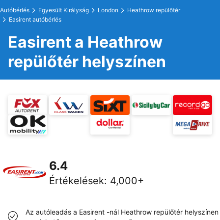
Autóbérlés
Egyesült Királyság
London
Heathrow repülőtér
Easirent autóbérlés
Easirent a Heathrow
repülőtér helyszínen
6.4
Értékelések
:
4,000+
Az autóleadás a Easirent -nál Heathrow repülőtér helyszínen