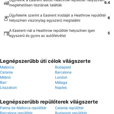
6.4
meglehetősen tisztának találták
Ügyfeleink szerint a Easirent irodáját a Heathrow repülőtér
6
helyszínen viszonylag egyszerű megtalálni
A Easirent-nál a Heathrow repülőtér helyszínen igen
5
egyszerű és gyors az autófelvétel
Legnépszerűbb úti célok világszerte
Mallorca
Budapest
Catania
Barcelona
Milánó
London
Bari
Málaga
Lisszabon
Naples
Legnépszerűbb repülőterek világszerte
Palma de Mallorca repülőtér
Catania repülőtér
Barcelona repülőtér
Budapest repülőtér