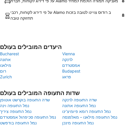
8
על פי דירוג לקוחות, חברת Alamo מעניקה תמורה הולמת למחיר
על פי דירוג לקוחות, רכבי Alamo ב רודוס צויינו לטובה בזכות
8
תחזוקה טובה
היעדים המובילים בעולם
Bucharest
Vienna
לרנקה
אתונה
אמסטרדם
מילאנו
Budapest
רום
פראג
Zurich
שדות התעופה המובילים בעולם
שדה התעופה לרנקה
שדה התעופה בוקרשט אוטופן
נמל התעופה אתונה
נמל התעופה וינה
נמל התעופה רומא פיומיצ'ינו
נמל התעופה ציריך
נמל התעופה מילאנו – מאלפנסה
נמל התעופה סכיפהול אמסטרדם
נמל התעופה מינכן
נמל התעופה בודפשט