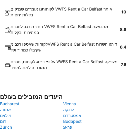
לקוחותנו אומרים שמיקום VWFS Rent a Car Belfast אותר
10
בקלות יחסית
החזרת רכב לחברת VWFS Rent a Car Belfast מתבצעת
8.8
במהירות ובקלות
לקוחות שאספו רכב מVWFS Rent a Car Belfast דירגו השרות
8.4
שקיבלו כמהיר וקל
על פי דירוג לקוחות, חברת VWFS Rent a Car Belfast מעניקה
7.6
תמורה הולמת למחיר
היעדים המובילים בעולם
Bucharest
Vienna
לרנקה
אתונה
אמסטרדם
מילאנו
Budapest
רום
פראג
Zurich