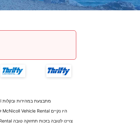
החזרת רכב לחברת McNicoll Vehicle Rental מתבצעת במהירות ובקלות
לקוחותינו ציינו כי הרכבים שנמסרו להם על ידי McNicoll Vehicle Rental היו נקיים
על פי דירוג לקוחות, רכבי McNicoll Vehicle Rental צויינו לטובה בזכות תחזוקה טובה