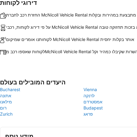
דירוגי לקוחות
החזרת רכב לחברת McNicoll Vehicle Rental מתבצעת במהירות ובקלות
McNicoll Vehicle Ren צויינו לטובה בזכות תחזוקה טובה
לקוחותנו אומרים שמיקום McNicoll Vehicle Rental אותר בקלות יחסית
כב מMcNicoll Vehicle Rental דירגו השרות שקיבלו כמהיר וקל
היעדים המובילים בעולם
Bucharest
Vienna
לרנקה
אתונה
אמסטרדם
מילאנו
Budapest
רום
פראג
Zurich
מידע נוסף