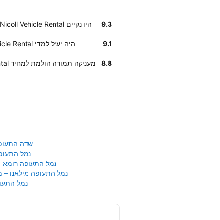
9.3
לקוחותינו ציינו כי הרכבים שנמסרו להם על ידי McNicoll Vehicle Rental היו נקיים
9.1
לקוחותנו אומרים שצוות העובדים בMcNicoll Vehicle Rental היה יעיל למדי
8.8
על פי דירוג לקוחות, חברת McNicoll Vehicle Rental מעניקה תמורה הולמת למחיר
שדה התעופ
נמל התעופ
נמל התעופה רומא פי
נמל התעופה מילאנו – 
נמל התעופ