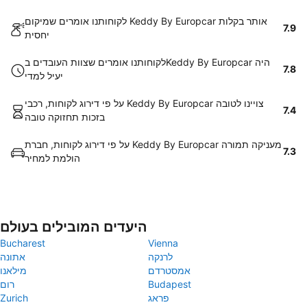
לקוחותנו אומרים שמיקום Keddy By Europcar אותר בקלות
7.9
יחסית
לקוחותנו אומרים שצוות העובדים בKeddy By Europcar היה
7.8
יעיל למדי
על פי דירוג לקוחות, רכבי Keddy By Europcar צויינו לטובה
7.4
בזכות תחזוקה טובה
על פי דירוג לקוחות, חברת Keddy By Europcar מעניקה תמורה
7.3
הולמת למחיר
היעדים המובילים בעולם
Bucharest
Vienna
לרנקה
אתונה
אמסטרדם
מילאנו
Budapest
רום
פראג
Zurich