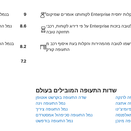
רק אותר בקלות יחסית
9
החזרת רכ
על פי דירוג לקוחות, רכבי Enterprise ב נמל התעופה קורק צויינו לטובה בזכות
8.6
לקוחותנו אומרים
תחזוקה טובה
 לטובה מהמהירות והקלות בעת איסוף רכב מEnterprise בנמל
8.2
התעופה קורק
7.2
שדות התעופה המובילים בעולם
ה לרנקה
שדה התעופה בוקרשט אוטופן
ה אתונה
נמל התעופה וינה
ומיצ'ינו
נמל התעופה ציריך
מאלפנסה
נמל התעופה סכיפהול אמסטרדם
ה מינכן
נמל התעופה בודפשט