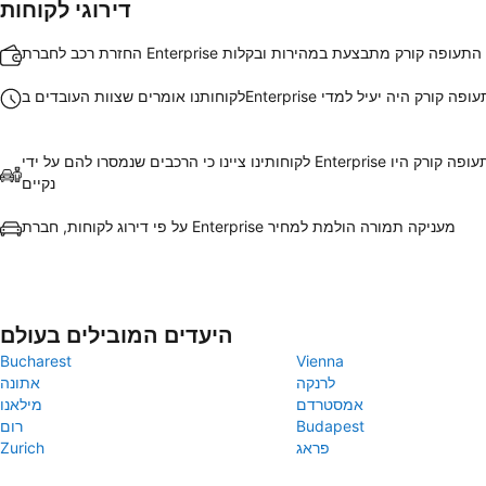
דירוגי לקוחות
ב לחברת Enterprise בנמל התעופה קורק מתבצעת במהירות ובקלות
 שצוות העובדים בEnterprise נמל התעופה קורק היה יעיל למדי
לקוחותינו ציינו כי הרכבים שנמסרו להם על ידי Enterprise בנמל התעופה קורק היו
נקיים
על פי דירוג לקוחות, חברת Enterprise מעניקה תמורה הולמת למחיר
היעדים המובילים בעולם
Bucharest
Vienna
לרנקה
אתונה
אמסטרדם
מילאנו
Budapest
רום
פראג
Zurich