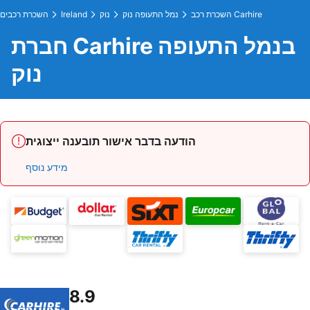
השכרת רכב Carhire
נמל התעופה נוק
נוק
Ireland
השכרת רכבים
חברת Carhire בנמל התעופה
נוק
הודעה בדבר אישור תובענה ייצוגית
מידע נוסף
8.9