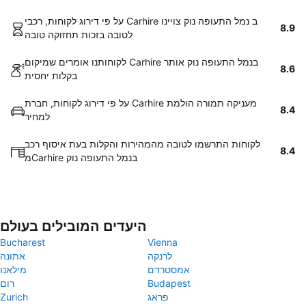
על פי דירוג לקוחות, רכבי Carhire ב נמל התעופה נוק צויינו
8.9
לטובה בזכות תחזוקה טובה
לקוחותנו אומרים שמיקום Carhire בנמל התעופה נוק אותר
8.6
בקלות יחסית
על פי דירוג לקוחות, חברת Carhire מעניקה תמורה הולמת
8.4
למחיר
לקוחות התרשמו לטובה מהמהירות והקלות בעת איסוף רכב
8.4
מCarhire בנמל התעופה נוק
היעדים המובילים בעולם
Bucharest
Vienna
לרנקה
אתונה
אמסטרדם
מילאנו
Budapest
רום
פראג
Zurich