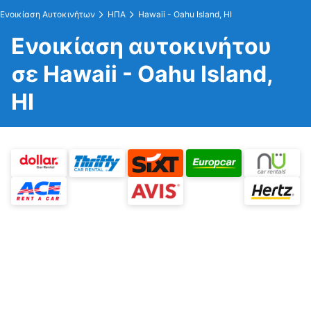
Ενοικίαση Αυτοκινήτων
ΗΠΑ
Hawaii - Oahu Island, HI
Ενοικίαση αυτοκινήτου
σε Hawaii - Oahu Island,
HI