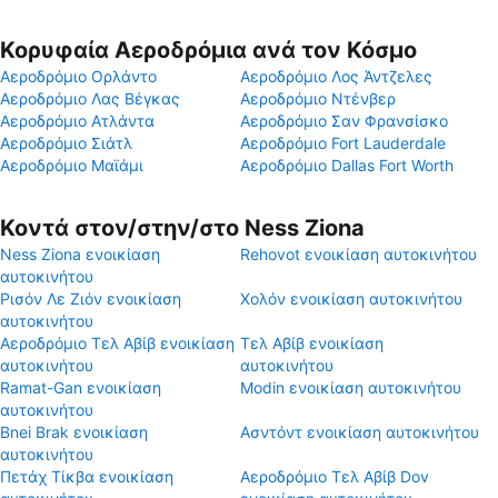
Κορυφαία Αεροδρόμια ανά τον Κόσμο
Αεροδρόμιο Ορλάντο
Αεροδρόμιο Λος Άντζελες
Αεροδρόμιο Λας Βέγκας
Αεροδρόμιο Ντένβερ
Αεροδρόμιο Ατλάντα
Αεροδρόμιο Σαν Φρανσίσκο
Αεροδρόμιο Σιάτλ
Αεροδρόμιο Fort Lauderdale
Αεροδρόμιο Μαϊάμι
Αεροδρόμιο Dallas Fort Worth
Κοντά στον/στην/στο Ness Ziona
Ness Ziona ενοικίαση
Rehovot ενοικίαση αυτοκινήτου
αυτοκινήτου
Ρισόν Λε Ζιόν ενοικίαση
Χολόν ενοικίαση αυτοκινήτου
αυτοκινήτου
Αεροδρόμιο Τελ Αβίβ ενοικίαση
Τελ Αβίβ ενοικίαση
αυτοκινήτου
αυτοκινήτου
Ramat-Gan ενοικίαση
Modin ενοικίαση αυτοκινήτου
αυτοκινήτου
Bnei Brak ενοικίαση
Ασντόντ ενοικίαση αυτοκινήτου
αυτοκινήτου
Πετάχ Τίκβα ενοικίαση
Αεροδρόμιο Τελ Αβίβ Dov