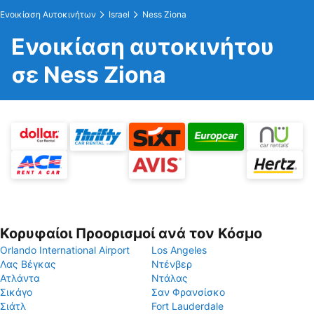
Ενοικίαση Αυτοκινήτων
Israel
Ness Ziona
Ενοικίαση αυτοκινήτου
σε Ness Ziona
Κορυφαίοι Προορισμοί ανά τον Κόσμο
Orlando International Airport
Los Angeles
Λας Βέγκας
Ντένβερ
Ατλάντα
Ντάλας
Σικάγο
Σαν Φρανσίσκο
Σιάτλ
Fort Lauderdale