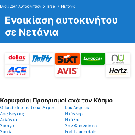
Ενοικίαση Αυτοκινήτων
Israel
Νετάνια
Ενοικίαση αυτοκινήτου
σε Νετάνια
Κορυφαίοι Προορισμοί ανά τον Κόσμο
Orlando International Airport
Los Angeles
Λας Βέγκας
Ντένβερ
Ατλάντα
Ντάλας
Σικάγο
Σαν Φρανσίσκο
Σιάτλ
Fort Lauderdale