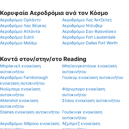
Κορυφαία Αεροδρόμια ανά τον Κόσμο
Αεροδρόμιο Ορλάντο
Αεροδρόμιο Λος Άντζελες
Αεροδρόμιο Λας Βέγκας
Αεροδρόμιο Ντένβερ
Αεροδρόμιο Ατλάντα
Αεροδρόμιο Σαν Φρανσίσκο
Αεροδρόμιο Σιάτλ
Αεροδρόμιο Fort Lauderdale
Αεροδρόμιο Μαϊάμι
Αεροδρόμιο Dallas Fort Worth
Κοντά στον/στην/στο Reading
Μπράκνελ ενοικίαση
Μπεϊσινγκστόουκ ενοικίαση
αυτοκινήτου
αυτοκινήτου
Αεροδρόμιο Farnborough
Γουίκομ ενοικίαση αυτοκινήτου
ενοικίαση αυτοκινήτου
Νιούμπερι ενοικίαση
Φάρνμπορο ενοικίαση
αυτοκινήτου
αυτοκινήτου
Aldershot ενοικίαση
Σλάου ενοικίαση αυτοκινήτου
αυτοκινήτου
Staines ενοικίαση αυτοκινήτου
Γουόκινγκ ενοικίαση
αυτοκινήτου
Αεροδρόμιο Χίθροου ενοικίαση
Άξμπριτζ ενοικίαση