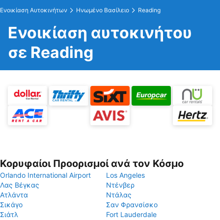
Ενοικίαση Αυτοκινήτων
Ηνωμένο Βασίλειο
Reading
Ενοικίαση αυτοκινήτου
σε Reading
Κορυφαίοι Προορισμοί ανά τον Κόσμο
Orlando International Airport
Los Angeles
Λας Βέγκας
Ντένβερ
Ατλάντα
Ντάλας
Σικάγο
Σαν Φρανσίσκο
Σιάτλ
Fort Lauderdale