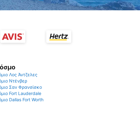
Κόσμο
μιο Λος Άντζελες
όμιο Ντένβερ
όμιο Σαν Φρανσίσκο
μιο Fort Lauderdale
μιο Dallas Fort Worth