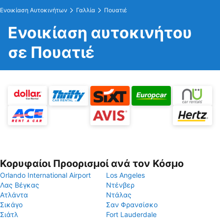
Ενοικίαση Αυτοκινήτων
Γαλλία
Πουατιέ
Ενοικίαση αυτοκινήτου
σε Πουατιέ
Κορυφαίοι Προορισμοί ανά τον Κόσμο
Orlando International Airport
Los Angeles
Λας Βέγκας
Ντένβερ
Ατλάντα
Ντάλας
Σικάγο
Σαν Φρανσίσκο
Σιάτλ
Fort Lauderdale