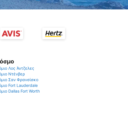
Κόσμο
μιο Λος Άντζελες
όμιο Ντένβερ
όμιο Σαν Φρανσίσκο
μιο Fort Lauderdale
μιο Dallas Fort Worth