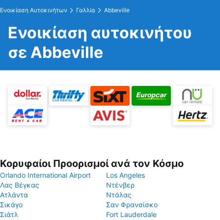
Ενοικίαση Αυτοκινήτων
Γαλλία
Abbeville
Ενοικίαση αυτοκινήτου
σε Abbeville
Κορυφαίοι Προορισμοί ανά τον Κόσμο
Orlando International Airport
Los Angeles
Λας Βέγκας
Ντένβερ
Ατλάντα
Ντάλας
Σικάγο
Σαν Φρανσίσκο
Σιάτλ
Fort Lauderdale