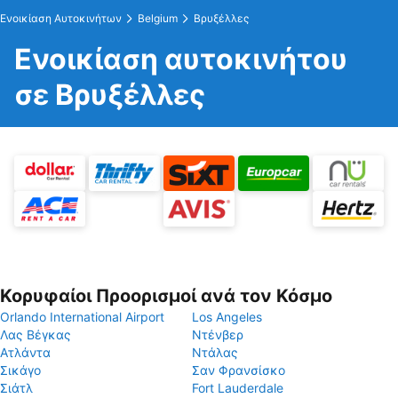
Ενοικίαση Αυτοκινήτων
Belgium
Βρυξέλλες
Ενοικίαση αυτοκινήτου
σε Βρυξέλλες
Κορυφαίοι Προορισμοί ανά τον Κόσμο
Orlando International Airport
Los Angeles
Λας Βέγκας
Ντένβερ
Ατλάντα
Ντάλας
Σικάγο
Σαν Φρανσίσκο
Σιάτλ
Fort Lauderdale