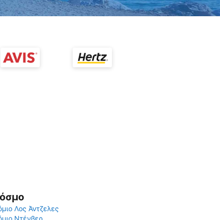
Κόσμο
μιο Λος Άντζελες
όμιο Ντένβερ