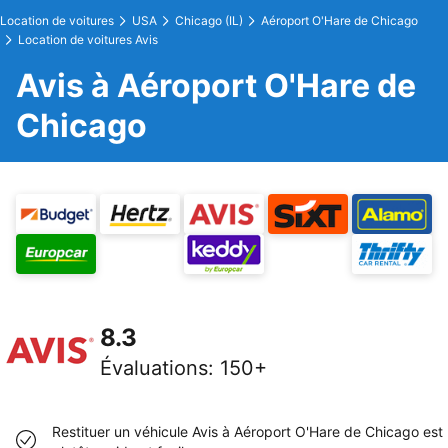
Location de voitures
USA
Chicago (IL)
Aéroport O'Hare de Chicago
Location de voitures Avis
Avis à Aéroport O'Hare de
Chicago
8.3
Évaluations
:
150+
Restituer un véhicule Avis à Aéroport O'Hare de Chicago est