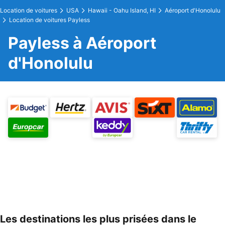
Location de voitures
USA
Hawaii - Oahu Island, HI
Aéroport d'Honolulu
Location de voitures Payless
Payless à Aéroport
d'Honolulu
Les destinations les plus prisées dans le