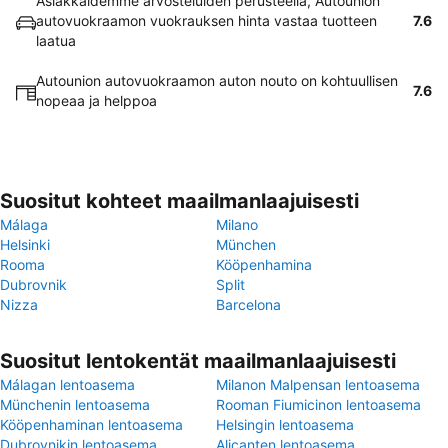
Asiakkaidemme arvosteluiden perusteella, Autounion
autovuokraamon vuokrauksen hinta vastaa tuotteen
7.6
laatua
Autounion autovuokraamon auton nouto on kohtuullisen
7.6
nopeaa ja helppoa
Suositut kohteet maailmanlaajuisesti
Málaga
Milano
Helsinki
München
Rooma
Kööpenhamina
Dubrovnik
Split
Nizza
Barcelona
Suositut lentokentät maailmanlaajuisesti
Málagan lentoasema
Milanon Malpensan lentoasema
Münchenin lentoasema
Rooman Fiumicinon lentoasema
Kööpenhaminan lentoasema
Helsingin lentoasema
Dubrovnikin lentoasema
Alicanten lentoasema