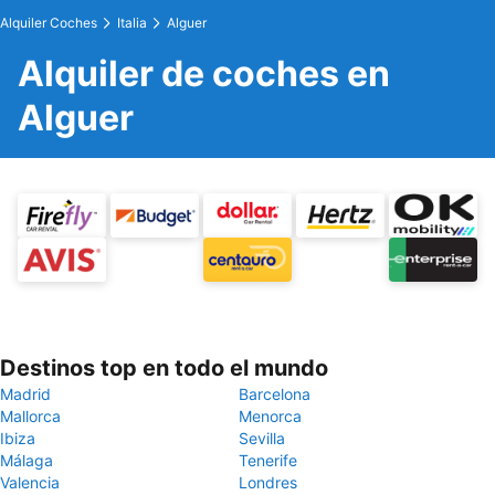
Alquiler Coches
Italia
Alguer
Alquiler de coches en
Alguer
Destinos top en todo el mundo
Madrid
Barcelona
Mallorca
Menorca
Ibiza
Sevilla
Málaga
Tenerife
Valencia
Londres