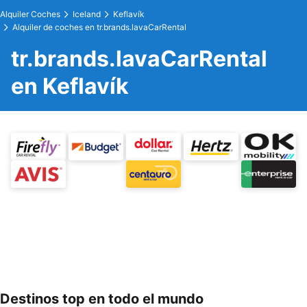
Alquiler Coches
Iceland
Keflavík
Alquiler de coches en tr.brands.lavaCarRental
tr.brands.lavaCarRental
en Keflavík
Destinos top en todo el mundo