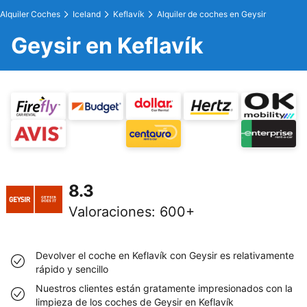
Alquiler Coches
Iceland
Keflavík
Alquiler de coches en Geysir
Geysir en Keflavík
8.3
Valoraciones
:
600+
Devolver el coche en Keflavík con Geysir es relativamente
rápido y sencillo
Nuestros clientes están gratamente impresionados con la
limpieza de los coches de Geysir en Keflavík