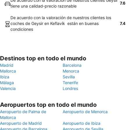
De acuerdo con la valoración de nuestros clientes Geysir
7.6
tiene una calidad-precio razonable
De acuerdo con la valoración de nuestros clientes los
coches de Geysir en Keflavík están en buenas
7.4
condiciones
Destinos top en todo el mundo
Madrid
Barcelona
Mallorca
Menorca
Ibiza
Sevilla
Málaga
Tenerife
Valencia
Londres
Aeropuertos top en todo el mundo
Aeropuerto de Palma de
Aeropuerto de Menorca
Mallorca
Aeropuerto de Madrid
Aeropuerto de Ibiza
Aeropuerto de Barcelona
Aeropuerto de Sevilla