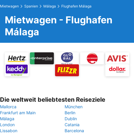
Mietwagen
Spanien
Málaga
Flughafen Málaga
Mietwagen - Flughafen
Málaga
Die weltweit beliebtesten Reiseziele
Mallorca
München
Frankfurt am Main
Berlin
Málaga
Dublin
London
Catania
Lissabon
Barcelona