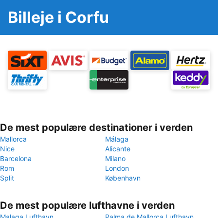
Billeje i Corfu
De mest populære destinationer i verden
Mallorca
Málaga
Nice
Alicante
Barcelona
Milano
Rom
London
Split
København
De mest populære lufthavne i verden
Malaga Lufthavn
Palma de Mallorca Lufthavn