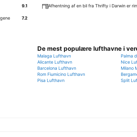
9.1
Afhentning af en bil fra Thrifty i Darwin er rim
engene
7.2
De mest populære lufthavne i ve
Malaga Lufthavn
Palma d
Alicante Lufthavn
Nice Lu
Barcelona Lufthavn
Milano 
Rom Fiumicino Lufthavn
Bergamo
Pisa Lufthavn
Split Lu